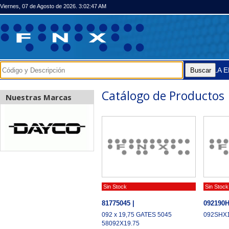
Viernes, 07 de Agosto de 2026. 3:02:47 AM
LA 
Catálogo de Productos
Nuestras Marcas
Sin Stock
Sin Stock
81775045 |
092190H
092 x 19,75 GATES 5045
092SHX
58092X19.75