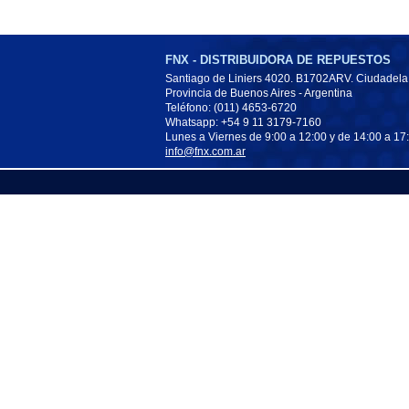
FNX - DISTRIBUIDORA DE REPUESTOS
Santiago de Liniers 4020. B1702ARV. Ciudadela
Provincia de Buenos Aires - Argentina
Teléfono: (011) 4653-6720
Whatsapp: +54 9 11 3179-7160
Lunes a Viernes de 9:00 a 12:00 y de 14:00 a 17
info@fnx.com.ar